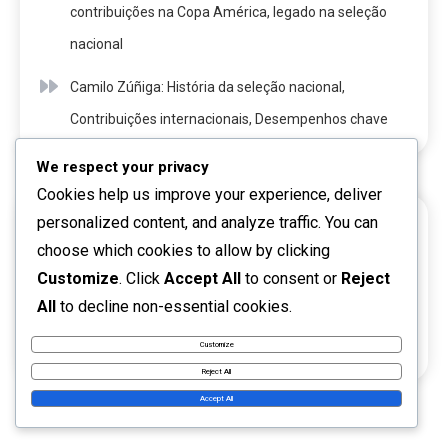
contribuições na Copa América, legado na seleção
nacional
Camilo Zúñiga: História da seleção nacional,
Contribuições internacionais, Desempenhos chave
We respect your privacy
Cookies help us improve your experience, deliver
personalized content, and analyze traffic. You can
ARQUIVO
choose which cookies to allow by clicking
Customize
. Click
Accept All
to consent or
Reject
March 2026
All
to decline non-essential cookies.
February 2026
Customize
Reject All
Accept All