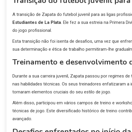
Transição do futebol juvenil para 
A transição de Zapata do futebol juvenil para as ligas profis
Estudiantes de La Plata
. Ele fez a sua estreia na Primera Di
do jogo profissional.
Esta transição não foi isenta de desafios, uma vez que enfre
sua determinação e ética de trabalho permitiram-lhe gradua
Treinamento e desenvolvimento 
Durante a sua carreira juvenil, Zapata passou por regimes d
nas habilidades técnicas. Os seus treinadores enfatizaram a i
tornaram elementos cruciais do seu estilo de jogo.
Além disso, participou em vários campos de treino e worksho
técnicas de jogo. Este diversificado histórico de treino cont
avançado.
Desafios enfrentados no início da