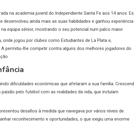
rada na academia juvenil do Independiente Santa Fe aos 14 anos. Es
de desenvolveu ainda mais as suas habilidades e ganhou experiência
 na equipa sénior, mostrando o seu potencial num palco maior.
a, onde jogou por clubes como Estudiantes de La Plata e,
e A permitiu-lhe competir contra alguns dos melhores jogadores do
ação.
nfância
luindo dificuldades económicas que afetaram a sua família. Crescen
paixão pelo futebol com as realidades da vida, que incluíam
presentou desafios à medida que navegava por vários níveis de
ganhar reconhecimento e oportunidades, o que exigiu uma enorme