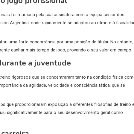
o jogo profissional
sionais foi marcada pela sua assinatura com a equipa sénior dos
visión Argentina, onde rapidamente se adaptou ao ritmo e à fisicalida
ntou uma forte concorrência por uma posição de titular. No entanto,
lmente ganhar mais tempo de jogo, provando o seu valor em campo.
durante a juventude
e treino rigorosos que se concentraram tanto na condição física co
mportância da agilidade, velocidade e consciência tática, que se
ps que proporcionaram exposição a diferentes filosofias de treino 
ribuiu significativamente para o seu desenvolvimento geral como
 carreira