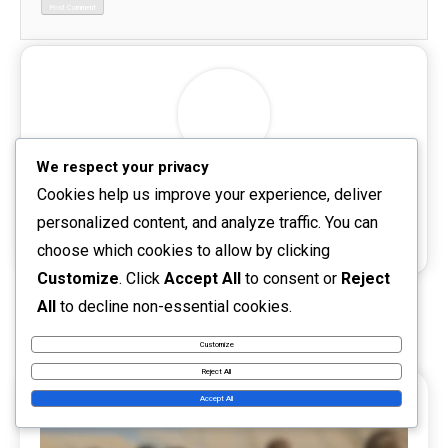
We respect your privacy
sofiaramirez-b92n
Cookies help us improve your experience, deliver
personalized content, and analyze traffic. You can
Website:
choose which cookies to allow by clicking
Customize
. Click
Accept All
to consent or
Reject
All
to decline non-essential cookies.
RELATED POSTS
Customize
Reject All
Accept All