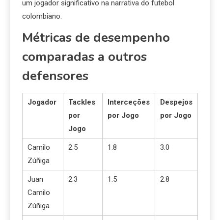
um jogador significativo na narrativa do futebol
colombiano.
Métricas de desempenho
comparadas a outros
defensores
Jogador
Tackles
Interceções
Despejos
por
por Jogo
por Jogo
Jogo
Camilo
2.5
1.8
3.0
Zúñiga
Juan
2.3
1.5
2.8
Camilo
Zúñiga